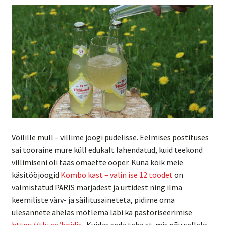
Võilille mull – villime joogi pudelisse. Eelmises postituses
sai tooraine mure küll edukalt lahendatud, kuid teekond
villimiseni oli taas omaette ooper. Kuna kõik meie
käsitööjoogid
Kombo kast – valin ise 12 toodet
on
valmistatud PÄRIS marjadest ja ürtidest ning ilma
keemiliste värv- ja säilitusaineteta, pidime oma
ülesannete ahelas mõtlema läbi ka pastöriseerimise
https://tlu.ee/hoidis
. Kuidas seda teha st. mis nõu selleks