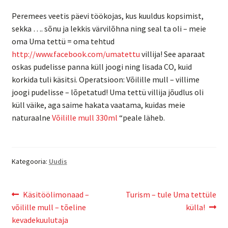
Peremees veetis päevi töökojas, kus kuuldus kopsimist,
sekka …. sõnu ja lekkis värvilõhna ning seal ta oli – meie
oma Uma tettü = oma tehtud
http://www.facebook.com/umatettu
villija! See aparaat
oskas pudelisse panna küll joogi ning lisada CO, kuid
korkida tuli käsitsi. Operatsioon: Võilille mull – villime
joogi pudelisse – lõpetatud! Uma tettü villija jõudlus oli
küll väike, aga saime hakata vaatama, kuidas meie
naturaalne
Võilille mull 330ml
“peale läheb.
Kategooria:
Uudis
Käsitöölimonaad –
Turism – tule Uma tettüle
võilille mull – tõeline
külla!
kevadekuulutaja