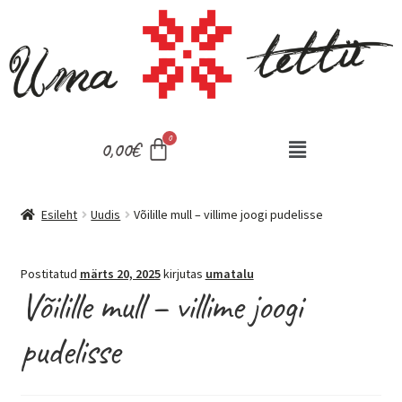
0,00
€
Esileht
Uudis
Võilille mull – villime joogi pudelisse
Postitatud
märts 20, 2025
kirjutas
umatalu
Võilille mull – villime joogi
pudelisse