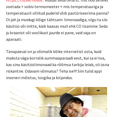
soetada + sobiv termomeeter + mis temperatuuriga ja
temperatuuril villitud pudelid võib pastöriseerima panna?
Oi jah ja muidugi kõige tähtsam: limonaadiga, olgu ta siis
käsitöö või mitte, käib kaasas mull ehk CO lisamine. Seda
ju kraanist või voolikust juurde ei pane, vaid vaja on
aparaati.
Tänapäeval on ju võimalik kõike internetist osta, kuid
maksta väga korralik summaaparaadi eest, kui sa ei tea,
kas sinu käsitöölimonaad ka rõõmsa tarbija leiab, oli üsna
riskantne. Odavam võimalus? Teha ise!!! Siin tulid appi
inseneri mõistus, loogika ja kirjandus.